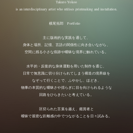
Takuro Yokoo
is an interdisciplinary artist who utilises printmaking and installation.
横尾拓郎 Portfolio
主に版画的な実践を通して、
身体と場所、記憶、言語の関係性に向き合いながら、
空間に残る小さな痕跡や曖昧な境界に触れている。
水平的・反復的な身体運動を用いた制作を通じ、
日常で無意識に切り分けられてしまう構造の境界線を
なぞって行くことで、ふやかし、ほどき、
物事の本質的な曖昧さや揺らぎに目を向けられるような
回路をひらきたいと考えている。
区切られた言葉を越え、鑑賞者と
曖昧で親密な距離感の中でつながることを日々試みる。