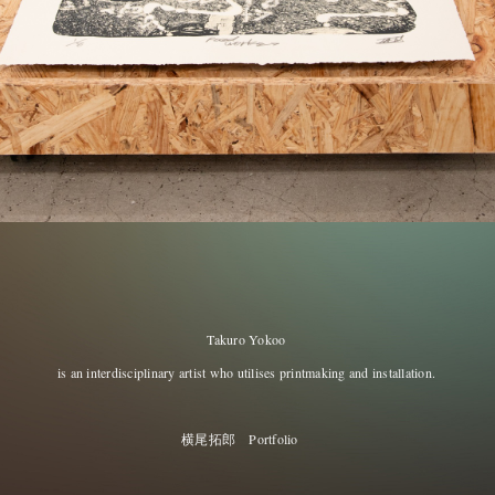
Takuro Yokoo
is an interdisciplinary artist who utilises printmaking and installation.
横尾拓郎 Portfolio