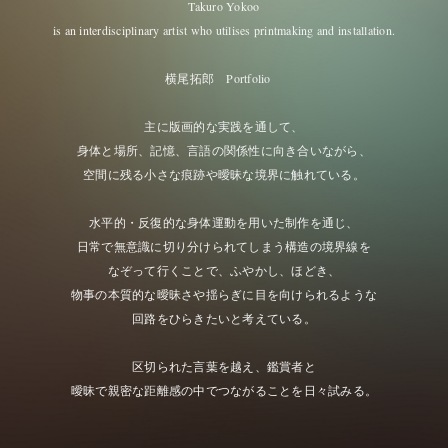
Takuro Yokoo
is an interdisciplinary artist who utilises printmaking and installation.
横尾拓郎 Portfolio
主に版画的な実践を通して、
身体と場所、記憶、言語の関係性に向き合いながら、
空間に残る小さな痕跡や曖昧な境界に触れている。
水平的・反復的な身体運動を用いた制作を通じ、
日常で無意識に切り分けられてしまう構造の境界線を
なぞって行くことで、ふやかし、ほどき、
物事の本質的な曖昧さや揺らぎに目を向けられるような
回路をひらきたいと考えている。
区切られた言葉を越え、鑑賞者と
曖昧で親密な距離感の中でつながることを日々試みる。